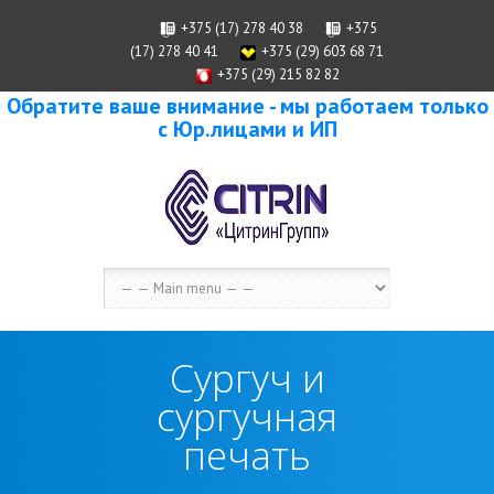
+375 (17) 278 40 38
+375
(17) 278 40 41
+375 (29) 603 68 71
+375 (29) 215 82 82
Обратите ваше внимание - мы работаем только
с Юр.лицами и ИП
Сургуч и
сургучная
печать